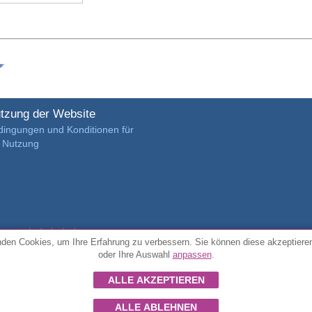
tzung der Website
dingungen und Konditionen für
e Nutzung
4.7/5 von
3889 verifizierte Kundenrezensionen
den Cookies, um Ihre Erfahrung zu verbessern. Sie können diese akzeptiere
oder Ihre Auswahl
anpassen
.
© Alle Rechte vorbehalten FunToCome
ALLE AKZEPTIEREN
ALLE ABLEHNEN