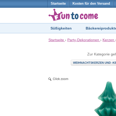
Startseite
Kosten für den Versand
Süßigkeiten
Bäckereiprodukt
Startseite
›
Party-Dekorationen
›
Kerzen
Zur Kategorie ge
WEIHNACHTSKERZEN UND -K
Click zoom