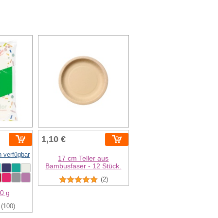
1,10 €
n verfügbar
17 cm Teller aus
Bambusfaser - 12 Stück.
(2)
0 g
(100)