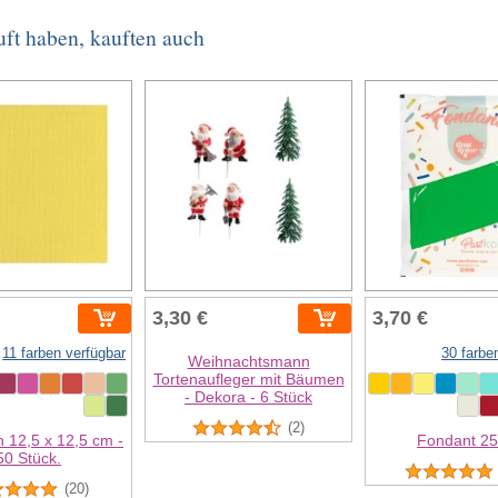
uft haben, kauften auch
3,30 €
3,70 €
11 farben verfügbar
30 farbe
Weihnachtsmann
Tortenaufleger mit Bäumen
- Dekora - 6 Stück
(2)
n 12,5 x 12,5 cm -
Fondant 25
50 Stück.
(20)