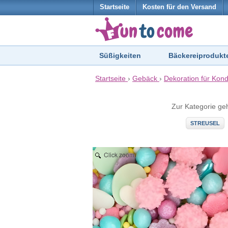
Startseite
Kosten für den Versand
Süßigkeiten
Bäckereiprodukt
Startseite
›
Gebäck
›
Dekoration für Kond
Zur Kategorie ge
STREUSEL
Click zoom