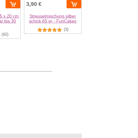
3,90 €
5 x 20 cm
Streuselmischung silber
ar bis 30
schick 65 gr - FunCakes
(3)
(42)