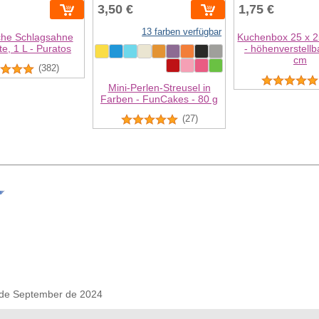
3,50 €
1,75 €
13 farben verfügbar
iche Schlagsahne
Kuchenbox 25 x 2
e, 1 L - Puratos
- höhenverstellb
cm
(382)
Mini-Perlen-Streusel in
Farben - FunCakes - 80 g
(27)
de September de 2024