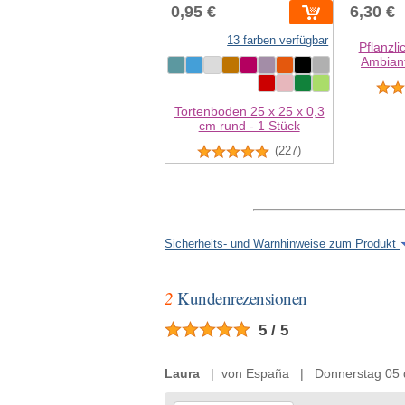
0,95 €
6,30 €
13 farben verfügbar
Pflanzl
Ambiant
Tortenboden 25 x 25 x 0,3
cm rund - 1 Stück
(227)
Sicherheits- und Warnhinweise zum Produkt
2
Kundenrezensionen
5 / 5
Laura
| von España | Donnerstag 05 