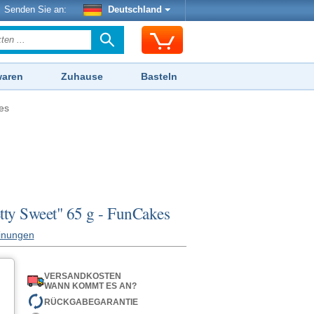
Senden Sie an:
Deutschland
waren
Zuhause
Basteln
es
tty Sweet" 65 g - FunCakes
inungen
VERSANDKOSTEN
WANN KOMMT ES AN?
RÜCKGABEGARANTIE