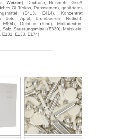
is,
Weizen
), Dextrose, Reismehl, Grieß
zliches Öl (Kokos, Rapssamen), gehärtetes
ngsmittel (E413, E414), Konzentrat
ote Bete, Apfel, Brombeeren, Rettich),
 E904), Gelatine (Rind), Maltodextrin,
up, Salz, Säuerungsmittel (E330), Maiskleie,
, E131, E133, E174).