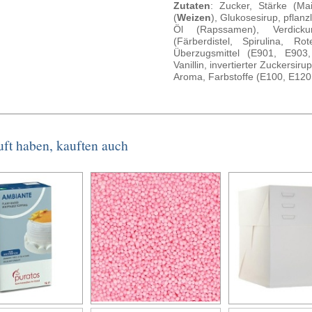
Zutaten
: Zucker, Stärke (Ma
(
Weizen
), Glukosesirup, pflan
Öl (Rapssamen), Verdicku
(Färberdistel, Spirulina, R
Überzugsmittel (E901, E903,
Vanillin, invertierter Zuckersir
Aroma, Farbstoffe (E100, E120
uft haben, kauften auch