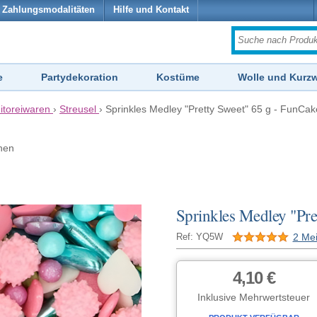
Zahlungsmodalitäten
Hilfe und Kontakt
e
Partydekoration
Kostüme
Wolle und Kurz
itoreiwaren
›
Streusel
›
Sprinkles Medley "Pretty Sweet" 65 g - FunCak
hen
Sprinkles Medley "Pre
2 Me
Ref: YQ5W
4,10 €
Inklusive Mehrwertsteuer