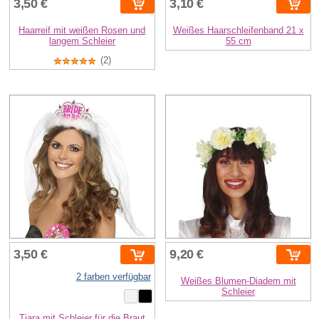
3,50 €
3,10 €
Haarreif mit weißen Rosen und
Weißes Haarschleifenband 21 x
langem Schleier
55 cm
(2)
3,50 €
9,20 €
2 farben verfügbar
Weißes Blumen-Diadem mit
Schleier
Tiara mit Schleier für die Braut