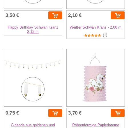
3,50 €
2,10 €
Happy Birthday Schwan Kranz
Weißer Schwan Kranz - 2,00 m
2,13 m
(1)
0,75 €
3,70 €
Girlande aus goldenen und
Röhrenförmige Papierlaterne