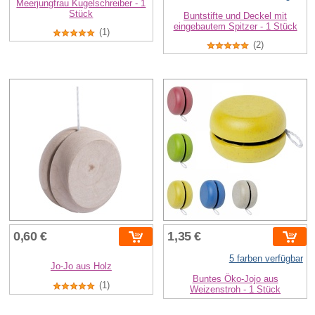
Meerjungfrau Kugelschreiber - 1
Stück
Buntstifte und Deckel mit
eingebautem Spitzer - 1 Stück
(1)
(2)
0,60 €
1,35 €
5 farben verfügbar
Jo-Jo aus Holz
Buntes Öko-Jojo aus
(1)
Weizenstroh - 1 Stück