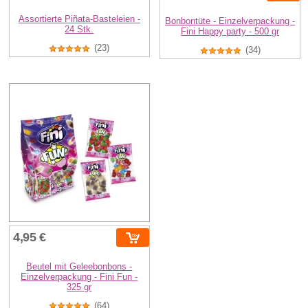
Assortierte Piñata-Basteleien -
Bonbontüte - Einzelverpackung -
24 Stk.
Fini Happy party - 500 gr
(23)
(34)
4,95 €
Beutel mit Geleebonbons -
Einzelverpackung - Fini Fun -
325 gr
(64)