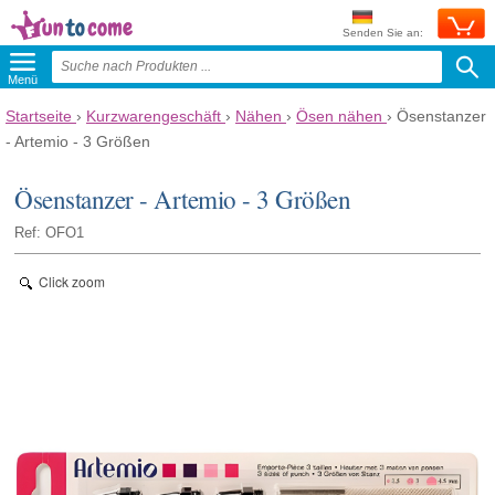
Senden Sie an:
Menü
Startseite
›
Kurzwarengeschäft
›
Nähen
›
Ösen nähen
›
Ösenstanzer
- Artemio - 3 Größen
Ösenstanzer - Artemio - 3 Größen
Ref: OFO1
Click zoom