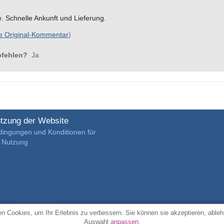
e. Schnelle Ankunft und Lieferung.
e Original-Kommentar
)
pfehlen?
Ja
tzung der Website
dingungen und Konditionen für
e Nutzung
4.7/5 von
3889 verifizierte Kundenrezensionen
n Cookies, um Ihr Erlebnis zu verbessern. Sie können sie akzeptieren, ableh
Auswahl
anpassen
.