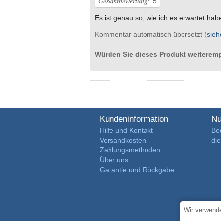
Gesamtbewertung:
5
Es ist genau so, wie ich es erwartet hab
Kommentar automatisch übersetzt (
sieh
Würden Sie dieses Produkt weiterem
Kundeninformation
Nu
Hilfe und Kontakt
Be
Versandkosten
di
Zahlungsmethoden
Über uns
Garantie und Rückgabe
Wir verwende