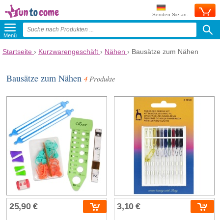
Senden Sie an:
Menü
Startseite
›
Kurzwarengeschäft
›
Nähen
›
Bausätze zum Nähen
Bausätze zum Nähen
4
Produkte
25,90 €
3,10 €