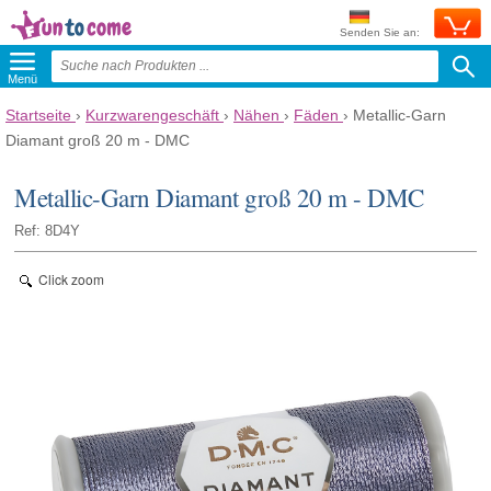
Senden Sie an:
Menü
Startseite
›
Kurzwarengeschäft
›
Nähen
›
Fäden
›
Metallic-Garn
Diamant groß 20 m - DMC
Metallic-Garn Diamant groß 20 m - DMC
Ref: 8D4Y
Click zoom