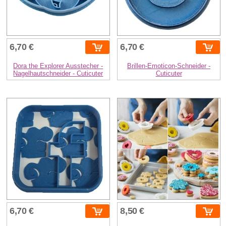
6,70 €
6,70 €
Dora the Explorer Ausstecher -
Brillen-Emoticon-Schneider -
Nagelhautschneider - Cuticuter
Cuticuter
6,70 €
8,50 €