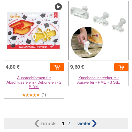
4,80 €
9,60 €
Ausstechformen für
Knochenausstecher mit
Abschlussfeiern - Dekorieren - 2
Auswerfer - PME - 3 Stk.
Stück
(1)
zurück
1
2
weiter