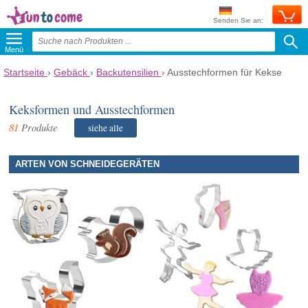
Senden Sie an:
Menü
Startseite
›
Gebäck
›
Backutensilien
›
Ausstechformen für Kekse
Keksformen und Ausstechformen
81
Produkte
siehe alle
ARTEN VON SCHNEIDEGERÄTEN