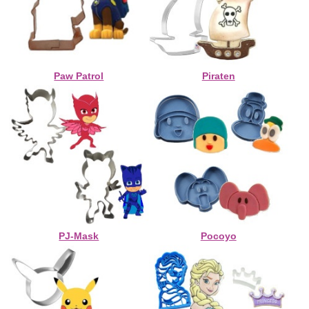
Paw Patrol
Piraten
PJ-Mask
Pocoyo