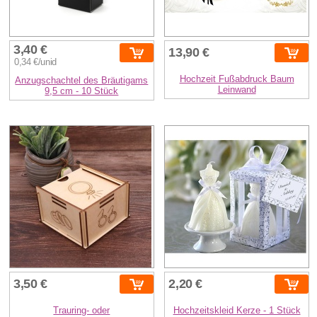
3,40 €
13,90 €
0,34 €/unid
Hochzeit Fußabdruck Baum
Anzugschachtel des Bräutigams
Leinwand
9,5 cm - 10 Stück
3,50 €
2,20 €
Trauring- oder
Hochzeitskleid Kerze - 1 Stück