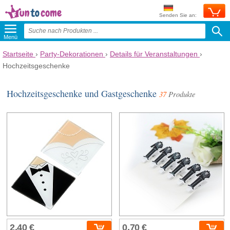
Senden Sie an:
Menü
Startseite
›
Party-Dekorationen
›
Details für Veranstaltungen
›
Hochzeitsgeschenke
Hochzeitsgeschenke und Gastgeschenke
37
Produkte
2,40 €
0,70 €