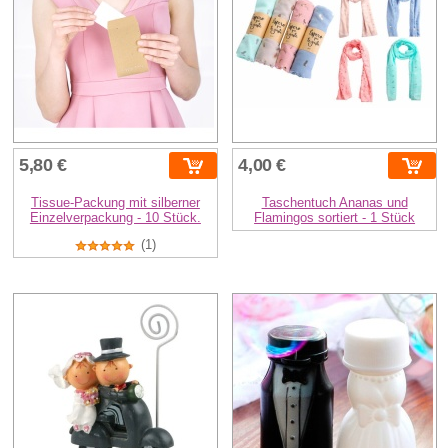
5,80 €
4,00 €
Tissue-Packung mit silberner
Taschentuch Ananas und
Einzelverpackung - 10 Stück.
Flamingos sortiert - 1 Stück
(1)