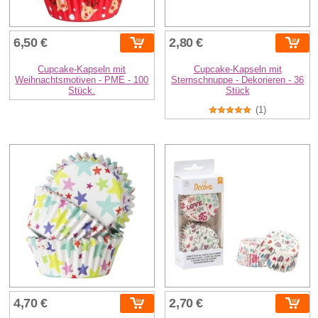
6,50 €
2,80 €
Cupcake-Kapseln mit
Cupcake-Kapseln mit
Weihnachtsmotiven - PME - 100
Sternschnuppe - Dekorieren - 36
Stück.
Stück
(1)
4,70 €
2,70 €