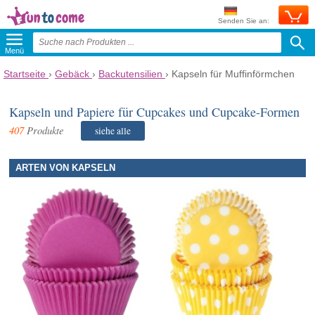
Senden Sie an:
Menü
Startseite
›
Gebäck
›
Backutensilien
›
Kapseln für Muffinförmchen
Kapseln und Papiere für Cupcakes und Cupcake-Formen
407
Produkte
siehe alle
ARTEN VON KAPSELN