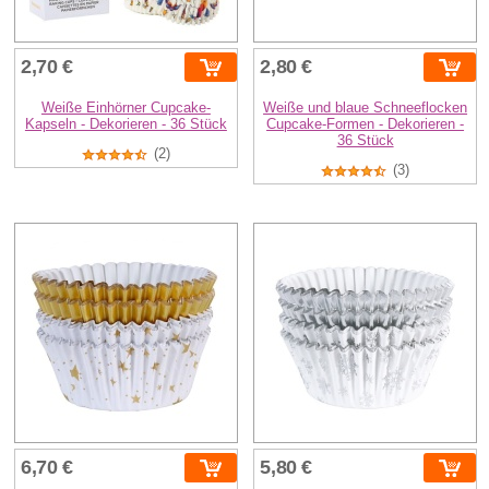
2,70 €
2,80 €
Weiße Einhörner Cupcake-
Weiße und blaue Schneeflocken
Kapseln - Dekorieren - 36 Stück
Cupcake-Formen - Dekorieren -
36 Stück
(2)
(3)
6,70 €
5,80 €