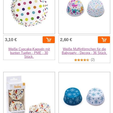
3,10 €
2,60 €
Weiße Cupcake-Kapseln mit
Weiße Muffinförmchen für die
bunten Tupfen - PME - 30
Babyparty - Decora - 36 Stück.
Stück.
(2)