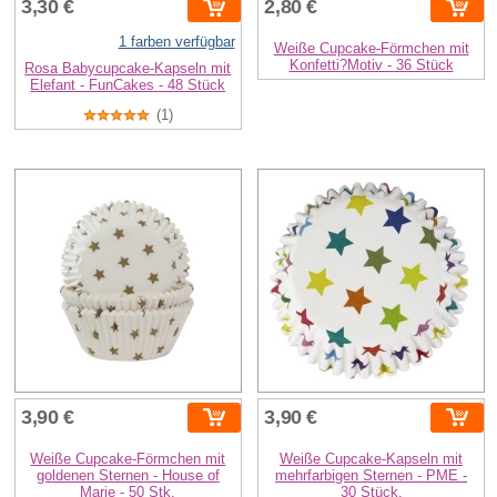
3,30 €
2,80 €
1 farben verfügbar
Weiße Cupcake-Förmchen mit
Konfetti?Motiv - 36 Stück
Rosa Babycupcake-Kapseln mit
Elefant - FunCakes - 48 Stück
(1)
3,90 €
3,90 €
Weiße Cupcake-Förmchen mit
Weiße Cupcake-Kapseln mit
goldenen Sternen - House of
mehrfarbigen Sternen - PME -
Marie - 50 Stk.
30 Stück.