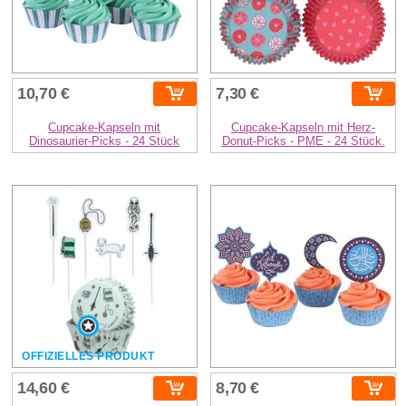
10,70 €
7,30 €
Cupcake-Kapseln mit
Cupcake-Kapseln mit Herz-
Dinosaurier-Picks - 24 Stück
Donut-Picks - PME - 24 Stück.
OFFIZIELLES PRODUKT
14,60 €
8,70 €