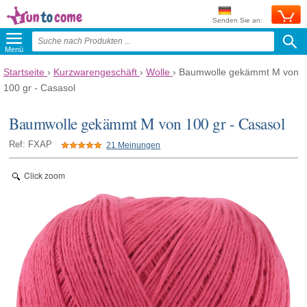
Senden Sie an:
Menü
Startseite
›
Kurzwarengeschäft
›
Wolle
›
Baumwolle gekämmt M von
100 gr - Casasol
Baumwolle gekämmt M von 100 gr - Casasol
Ref: FXAP
21 Meinungen
Click zoom