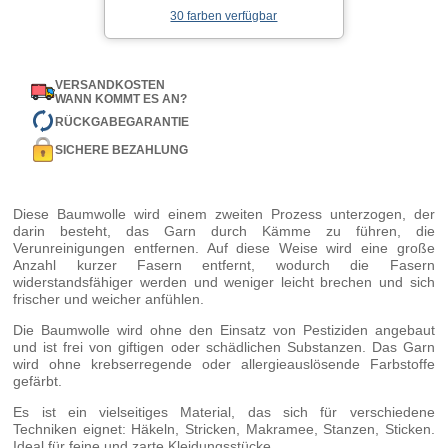
30 farben verfügbar
VERSANDKOSTEN
WANN KOMMT ES AN?
RÜCKGABEGARANTIE
SICHERE BEZAHLUNG
Diese Baumwolle wird einem zweiten Prozess unterzogen, der
darin besteht, das Garn durch Kämme zu führen, die
Verunreinigungen entfernen. Auf diese Weise wird eine große
Anzahl kurzer Fasern entfernt, wodurch die Fasern
widerstandsfähiger werden und weniger leicht brechen und sich
frischer und weicher anfühlen.
Die Baumwolle wird ohne den Einsatz von Pestiziden angebaut
und ist frei von giftigen oder schädlichen Substanzen. Das Garn
wird ohne krebserregende oder allergieauslösende Farbstoffe
gefärbt.
Es ist ein vielseitiges Material, das sich für verschiedene
Techniken eignet: Häkeln, Stricken, Makramee, Stanzen, Sticken.
Ideal für feine und zarte Kleidungsstücke.