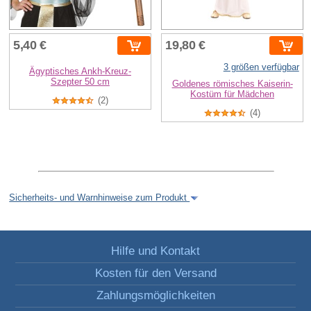
5,40 €
19,80 €
3 größen verfügbar
Ägyptisches Ankh-Kreuz-
Szepter 50 cm
Goldenes römisches Kaiserin-
Kostüm für Mädchen
(2)
(4)
Sicherheits- und Warnhinweise zum Produkt
Hilfe und Kontakt
Kosten für den Versand
Zahlungsmöglichkeiten