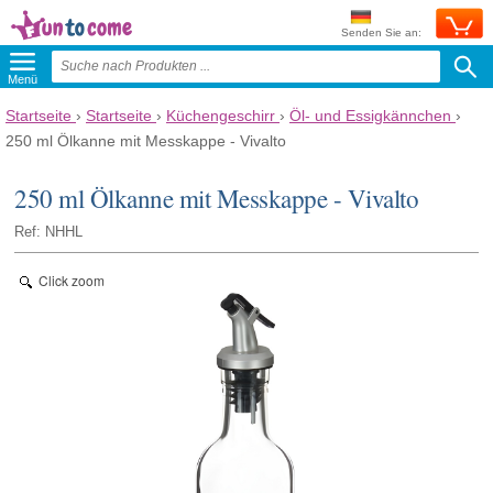
Senden Sie an:
Menü
Startseite
›
Startseite
›
Küchengeschirr
›
Öl- und Essigkännchen
›
250 ml Ölkanne mit Messkappe - Vivalto
250 ml Ölkanne mit Messkappe - Vivalto
Ref: NHHL
Click zoom