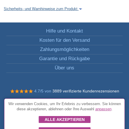
Sicherheits- und Warnhinweise zum Produkt
Hilfe und Kontakt
Kosten für den Versand
Zahlungsmöglichkeiten
Garantie und Rückgabe
Über uns
4.7/5 von
3889 verifizierte Kundenrezensionen
© Alle Rechte vorbehalten FunToCome
Wir verwenden Cookies, um Ihr Erlebnis zu verbessern. Sie können
Allgemeine Bedingungen und Konditionen
diese akzeptieren, ablehnen oder Ihre Auswahl
anpassen
.
ALLE AKZEPTIEREN